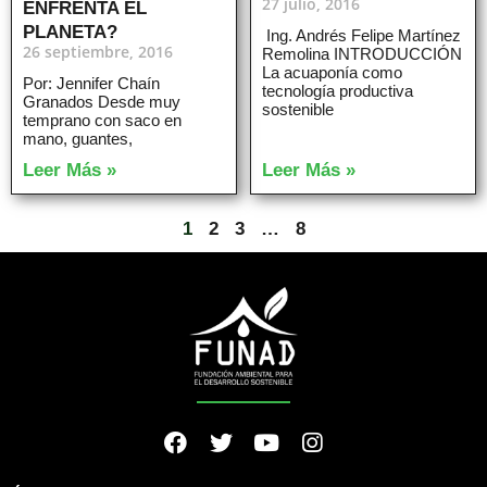
27 julio, 2016
ENFRENTA EL
PLANETA?
Ing. Andrés Felipe Martínez
26 septiembre, 2016
Remolina INTRODUCCIÓN
La acuaponía como
Por: Jennifer Chaín
tecnología productiva
Granados Desde muy
sostenible
temprano con saco en
mano, guantes,
Leer Más »
Leer Más »
1
2
3
…
8