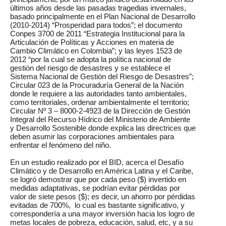
últimos años desde las pasadas tragedias invernales,
basado principalmente en el Plan Nacional de Desarrollo
(2010-2014) “Prosperidad para todos”; el documento
Conpes 3700 de 2011 “Estrategia Institucional para la
Articulación de Políticas y Acciones en materia de
Cambio Climático en Colombia”; y las leyes 1523 de
2012 “por la cual se adopta la política nacional de
gestión del riesgo de desastres y se establece el
Sistema Nacional de Gestión del Riesgo de Desastres”;
Circular 023 de la Procuraduría General de la Nación
donde le requiere a las autoridades tanto ambientales,
como territoriales, ordenar ambientalmente el territorio;
Circular Nº 3 – 8000-2-4923 de la Dirección de Gestión
Integral del Recurso Hídrico del Ministerio de Ambiente
y Desarrollo Sostenible donde explica las directrices que
deben asumir las corporaciones ambientales para
enfrentar el fenómeno del niño.
En un estudio realizado por el BID, acerca el Desafío
Climático y de Desarrollo en América Latina y el Caribe,
se logró demostrar que por cada peso ($) invertido en
medidas adaptativas, se podrían evitar pérdidas por
valor de siete pesos ($); es decir, un ahorro por pérdidas
evitadas de 700%, lo cual es bastante significativo, y
correspondería a una mayor inversión hacia los logro de
metas locales de pobreza, educación, salud, etc, y a su