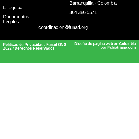
Barranquilla - Colombia
El Equipo
304 386 5571
Documentos
Legales
coordinacion@funad.org
Diseño de página web en Colombia
Políticas de Privacidad
/ Funad ONG
por Fabiotriana.com
2022 / Derechos Reservados