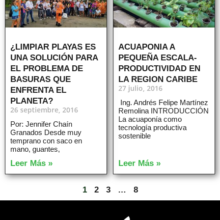
¿LIMPIAR PLAYAS ES
ACUAPONIA A
UNA SOLUCIÓN PARA
PEQUEÑA ESCALA-
EL PROBLEMA DE
PRODUCTIVIDAD EN
BASURAS QUE
LA REGION CARIBE
27 julio, 2016
ENFRENTA EL
PLANETA?
Ing. Andrés Felipe Martínez
26 septiembre, 2016
Remolina INTRODUCCIÓN
La acuaponía como
Por: Jennifer Chaín
tecnología productiva
Granados Desde muy
sostenible
temprano con saco en
mano, guantes,
Leer Más »
Leer Más »
1
2
3
…
8